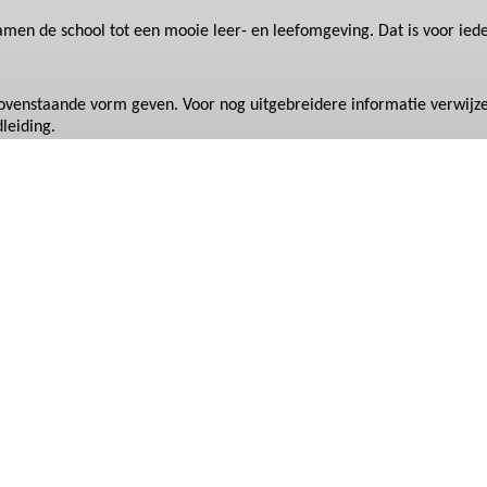
amen
de school tot een mooie leer- en leefomgeving. Dat is voor ie
 bovenstaande
vorm geven
. Voor nog uitgebreidere informatie verwijz
leiding.