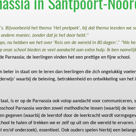
nassia in Santpoort-Noor
's
.
B
ijvoorbeeld
het
thema 'Het pretpark', bij dat thema leerden we 
 andere manier, zonder dat je het door hebt.
"
ops, nu hebben we het over 'Reis om de wereld in 80 dagen’.”
"We heb
p onze school bieden ze veel aandacht aan extra hulp. Ik ben namelijk
 Parnassia; de leerlingen vinden het een prettige en fijne school.
ijn beter in staat om te leren dan leerlingen die zich ongelukkig vo
erwijs’
waarbij de beleving, betrokkenheid en ontwikkeling van het i
taal, is er op de Parnassia ook
volop
aandacht voor communiceren, s
isschool
Parnassia worden zowel methodische lessen (waarbij de lee
sen
gegeven
(waarbij de leerstof door de leerkracht wordt
vormgege
ool te halen of trekken we er zelf op uit om die wereld te
ervaren
.
l en/of onderzoek), essentieel.
Ook ouders spelen hierbij een belangr