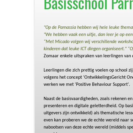
Basisschool Par
"
Op de Parnassia hebben wij hele leuke thema
"
We hebben vaak een uitje, dan leer je op een
“Met
Micado
volgen wij verschillende worksh
kinderen dat leuke
ICT dingen
organiseert."
“O
Zomaar enkele uitspraken van leerlingen van de
Leerlingen die zich prettig voelen op school z
volgens het concept ‘
OntwikkelingsGericht
Ond
werken we met ‘
Positive
Behaviour
Support’
.
Naast de basisvaardigheden, zoals rekenen en 
presenteren en digitale geletterdheid.
Op
bas
uitgevers zijn ontwikkeld) als thematische les
even kan proberen we de echte wereld naar sch
nabootsen
van deze echte wereld
(
middel
s
spe