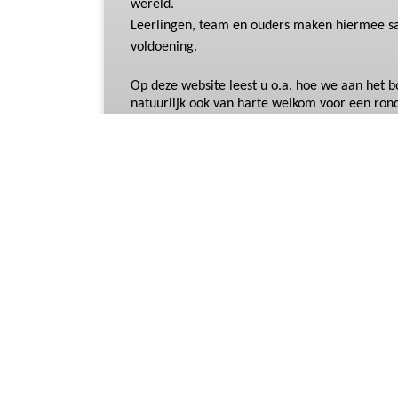
wereld.
Leerlingen, team en ouders maken
hiermee
s
voldoening.
Op deze website leest u o.a. hoe we aan het
natuurlijk ook van harte welkom voor een rond
Mischa Roberts en Inge Dik
023 5375 268
directie.parnassia@atlantbo.nl