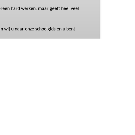
dereen hard werken, maar geeft heel veel
en wij u naar onze schoolgids en u bent